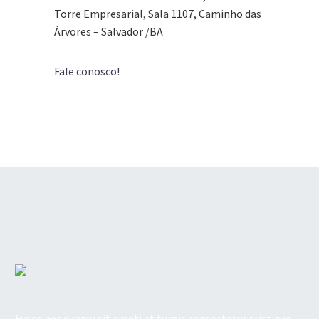
Torre Empresarial, Sala 1107, Caminho das
Árvores – Salvador /BA
Fale conosco!
Fusce nec duarcu sit ameti at turpis consectetur tristique