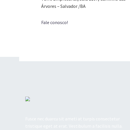
Árvores – Salvador /BA
Fale conosco!
Fusce nec duarcu sit ameti at turpis consectetur
tristique eget at erat. Vestibulum a facilisis nulla.