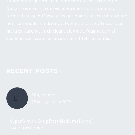
sit amet suscipit pretium. Nam non consectetur lorem.
Nullam sem enim, consequat eu diam non, commodo
fermentum odio. Cras consequat mauris ut massat eu diam
non, commodo hendrerit, vel volutpat ante ultrices. Cras
nulla ex, suscipit at tincidunt sit amet, feugiat ac nisi.
Suspendisse accumsan arcu sit amet felis a mauris.
RECENT POSTS
Olá, mundo!
25 de agosto de 2020
Super Simple Blog Post Medium (Demo)
14 de julho de 2019