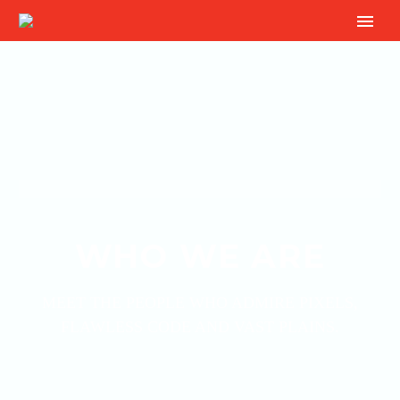
WHO WE ARE
MEET THE PEOPLE WHO ADMIRE PIXELS,
FLAWLESS CODE AND VAST PLAINS.